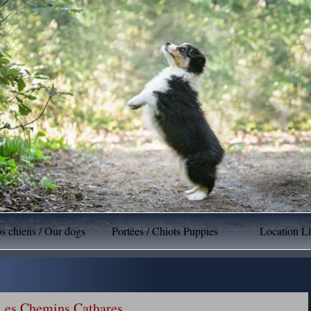
s chiens / Our dogs
Portées / Chiots Puppies
Location Ll
Les Chemins Cathares