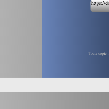
https://d
Toute copie, r