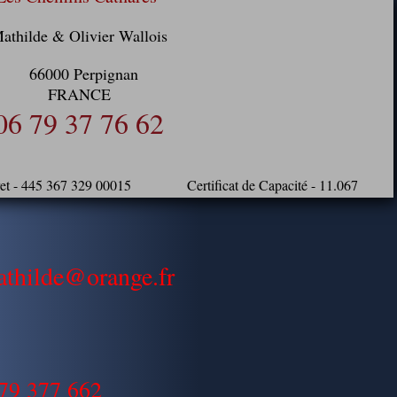
athilde & Olivier Wallois
66000 Perpignan
FRANCE
06 79 37 76 62
- 445 367 329 00015 Certificat de Capacité - 11.067
athilde@orange.fr
679 377 662