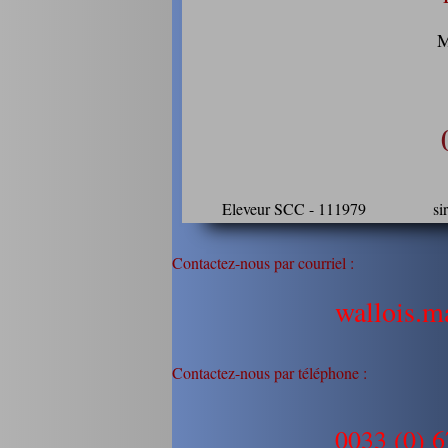
M
Eleveur SCC - 111979 siret 
Contactez-nous par courriel :
wallois.m
Contactez-nous par téléphone :
0033 (0) 